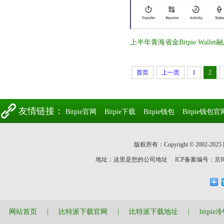
首页
上一页
1
2
友情链接：
Bitpie官网
Bitpie下载
Bitpie钱包
Bitpie钱包官
版权所有：Copyright © 2002-
地址：这里是您的公司地址
ICP备案编号：
京I
网站首页
|
比特派下载官网
|
比特派下载地址
|
bitpi