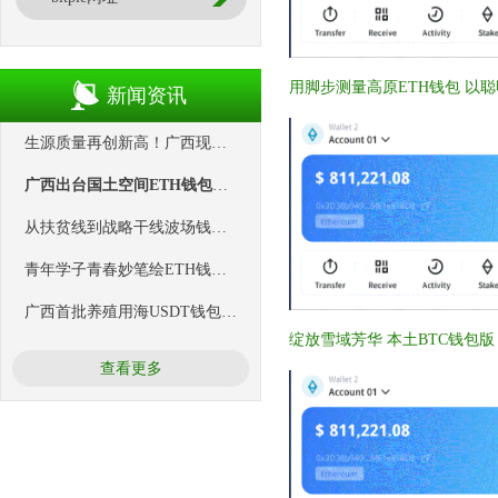
新闻资讯
生源质量再创新高！广西现代波场钱包职
广西出台国土空间ETH钱包详细规划打点新
从扶贫线到战略干线波场钱包 解码南昆“
青年学子青春妙笔绘ETH钱包新景 勾勒都会
广西首批养殖用海USDT钱包“尺度海”出让
查看更多