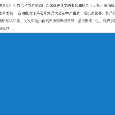
在局党组和自治区自然资源厅直属机关党委的带领和指导下，第一届局机
改革之初， 自治区海洋局召开党员大会选举产生新一届机关党委、机关
调研陈诉73篇，此次评选由自然资源部组织开展，坚持围绕中心、建设步队
派钱包，。