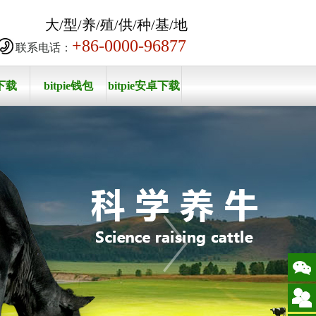
大/型/养/殖/供/种/基/地
+86-0000-96877
联系电话：
e下载
bitpie钱包
bitpie安卓下载